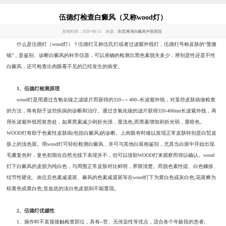
伍德灯检查白癜风（又称wood灯）
发布时间：2020-08-21 来源：
东莞博润白癜风中医医院
什么是伍德灯（wood灯）？伍德灯又称伍氏灯或者过滤紫外线灯，伍德灯号称皮肤的“显微
镜”，是鉴别、诊断白癜风的科学仪器，可以准确的检测出黑色素脱失多少，辨别是性还是不性
白癜风，还可检查出肉眼看不见的已经发生的病变。
1、伍德灯检测原理
wood灯是用通过含氧化镍之滤玻片而获得的320--～400--长波紫外线，对某些皮肤病做检查
的方法，将有助于这些疾病的诊断和治疗。通过含氢化镍的滤片获得320-400nm长波紫外线，再
用长波紫外线照射患处，如果黑素减少则折光强，显浅色;而黑素增加则折光弱，显暗色。
WOOD灯有助于色素性皮肤病(包括白癜风)的诊断。上肉眼有时难以发现正常皮肤特别是白皙皮
肤上的浅色斑。用wood灯可轻松检测白癜风，并可与其他白斑相鉴别，尤其当白斑中开始出现
毛囊复色时，复色初期在自然光线下表现并不，但可以借助WOOD灯来观察而得以确认。wood
灯下白癜风的皮损为纯白色，与周围正常皮肤对比鲜明，界限清楚。而脱色素性痣、白色糠疹、
结节性硬化、炎症后色素减退斑、麻风的色素减退斑等在wood灯下为黄白色或灰白色;花斑癣为
棕黄色或黄白色;贫血痣的淡白色皮损则不能显现。
2、伍德灯优越性
1、操作时不直接接触检查部位，具有--苦、无传染性等优点，适合各个年龄段的患者;