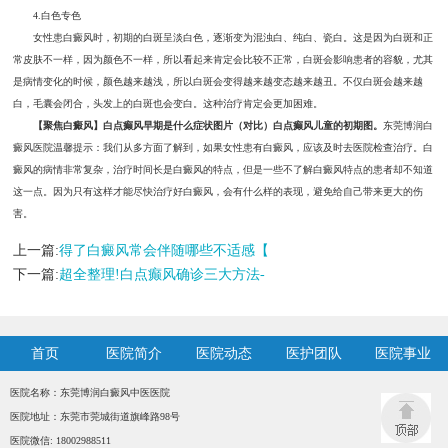
4.白色专色
女性患白癜风时，初期的白斑呈淡白色，逐渐变为混浊白、纯白、瓷白。这是因为白斑和正
常皮肤不一样，因为颜色不一样，所以看起来肯定会比较不正常，白斑会影响患者的容貌，尤其
是病情变化的时候，颜色越来越浅，所以白斑会变得越来越变态越来越丑。不仅白斑会越来越
白，毛囊会闭合，头发上的白斑也会变白。这种治疗肯定会更加困难。
【聚焦白癜风】白点癫风早期是什么症状图片（对比）白点癫风儿童的初期图。
东莞博润白
癜风医院温馨提示：我们从多方面了解到，如果女性患有白癜风，应该及时去医院检查治疗。白
癜风的病情非常复杂，治疗时间长是白癜风的特点，但是一些不了解白癜风特点的患者却不知道
这一点。因为只有这样才能尽快治疗好白癜风，会有什么样的表现，避免给自己带来更大的伤
害。
上一篇:
得了白癜风常会伴随哪些不适感【
下一篇:
超全整理!白点癫风确诊三大方法-
首页
医院简介
医院动态
医护团队
医院事业
医院名称：东莞博润白癜风中医医院
医院地址：东莞市莞城街道旗峰路98号
医院微信: 18002988511