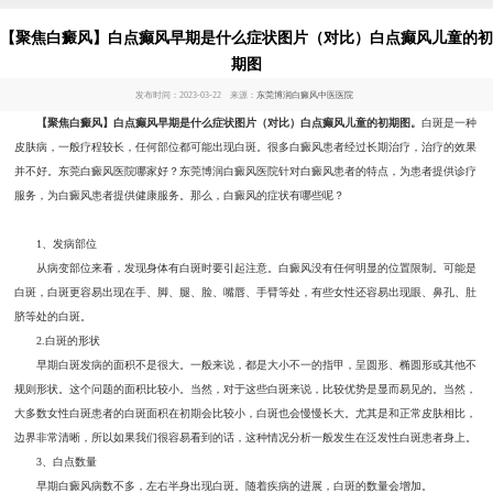
【聚焦白癜风】白点癫风早期是什么症状图片（对比）白点癫风儿童的初
期图
发布时间：2023-03-22 来源：
东莞博润白癜风中医医院
【聚焦白癜风】白点癫风早期是什么症状图片（对比）白点癫风儿童的初期图。
白斑是一种
皮肤病，一般疗程较长，任何部位都可能出现白斑。很多白癜风患者经过长期治疗，治疗的效果
并不好。东莞白癜风医院哪家好？东莞博润白癜风医院针对白癜风患者的特点，为患者提供诊疗
服务，为白癜风患者提供健康服务。那么，白癜风的症状有哪些呢？
1、发病部位
从病变部位来看，发现身体有白斑时要引起注意。白癜风没有任何明显的位置限制。可能是
白斑，白斑更容易出现在手、脚、腿、脸、嘴唇、手臂等处，有些女性还容易出现眼、鼻孔、肚
脐等处的白斑。
2.白斑的形状
早期白斑发病的面积不是很大。一般来说，都是大小不一的指甲，呈圆形、椭圆形或其他不
规则形状。这个问题的面积比较小。当然，对于这些白斑来说，比较优势是显而易见的。当然，
大多数女性白斑患者的白斑面积在初期会比较小，白斑也会慢慢长大。尤其是和正常皮肤相比，
边界非常清晰，所以如果我们很容易看到的话，这种情况分析一般发生在泛发性白斑患者身上。
3、白点数量
早期白癜风病数不多，左右半身出现白斑。随着疾病的进展，白斑的数量会增加。