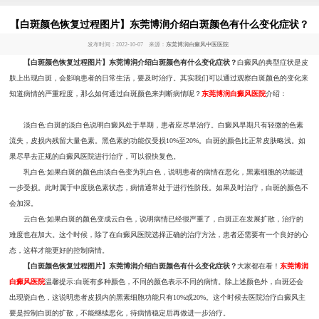
【白斑颜色恢复过程图片】东莞博润介绍白斑颜色有什么变化症状？
发布时间：2022-10-07 来源：
东莞博润白癜风中医医院
【白斑颜色恢复过程图片】东莞博润介绍白斑颜色有什么变化症状？
白癜风的典型症状是皮
肤上出现白斑，会影响患者的日常生活，要及时治疗。其实我们可以通过观察白斑颜色的变化来
知道病情的严重程度，那么如何通过白斑颜色来判断病情呢？
东莞博润白癜风医院
介绍：
淡白色:白斑的淡白色说明白癜风处于早期，患者应尽早治疗。白癜风早期只有轻微的色素
流失，皮损内残留大量色素。黑色素的功能仅受损10%至20%。白斑的颜色比正常皮肤略浅。如
果尽早去正规的白癜风医院进行治疗，可以很快复色。
乳白色:如果白斑的颜色由淡白色变为乳白色，说明患者的病情在恶化，黑素细胞的功能进
一步受损。此时属于中度脱色素状态，病情通常处于进行性阶段。如果及时治疗，白斑的颜色不
会加深。
云白色:如果白斑的颜色变成云白色，说明病情已经很严重了，白斑正在发展扩散，治疗的
难度也在加大。这个时候，除了在白癜风医院选择正确的治疗方法，患者还需要有一个良好的心
态，这样才能更好的控制病情。
【白斑颜色恢复过程图片】东莞博润介绍白斑颜色有什么变化症状？
大家都在看！
东莞博润
白癜风医院
温馨提示:白斑有多种颜色，不同的颜色表示不同的病情。除上述颜色外，白斑还会
出现瓷白色，这说明患者皮损内的黑素细胞功能只有10%或20%。这个时候去医院治疗白癜风主
要是控制白斑的扩散，不能继续恶化，待病情稳定后再做进一步治疗。