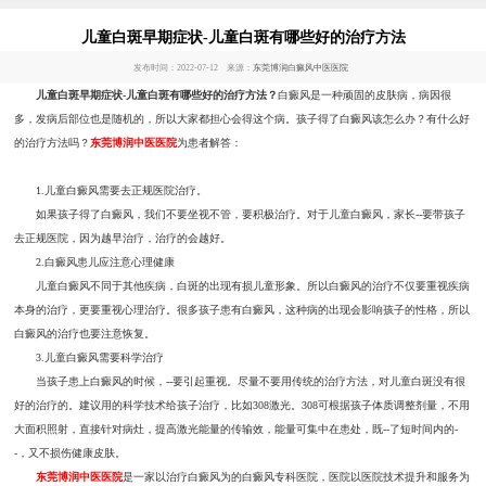
儿童白斑早期症状-儿童白斑有哪些好的治疗方法
发布时间：2022-07-12 来源：
东莞博润白癜风中医医院
儿童白斑早期症状-儿童白斑有哪些好的治疗方法？
白癜风是一种顽固的皮肤病，病因很
多，发病后部位也是随机的，所以大家都担心会得这个病。孩子得了白癜风该怎么办？有什么好
的治疗方法吗？
东莞博润中医医院
为患者解答：
1.儿童白癜风需要去正规医院治疗。
如果孩子得了白癜风，我们不要坐视不管，要积极治疗。对于儿童白癜风，家长--要带孩子
去正规医院，因为越早治疗，治疗的会越好。
2.白癜风患儿应注意心理健康
儿童白癜风不同于其他疾病，白斑的出现有损儿童形象。所以白癜风的治疗不仅要重视疾病
本身的治疗，更要重视心理治疗。很多孩子患有白癜风，这种病的出现会影响孩子的性格，所以
白癜风的治疗也要注意恢复。
3.儿童白癜风需要科学治疗
当孩子患上白癜风的时候，--要引起重视。尽量不要用传统的治疗方法，对儿童白斑没有很
好的治疗的。建议用的科学技术给孩子治疗，比如308激光。308可根据孩子体质调整剂量，不用
大面积照射，直接针对病灶，提高激光能量的传输效，能量可集中在患处，既--了短时间内的-
-，又不损伤健康皮肤。
东莞博润中医医院
是一家以治疗白癜风为的白癜风专科医院，医院以医院技术提升和服务为