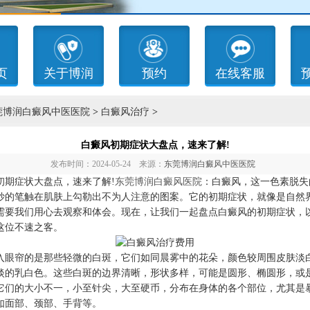
页
关于博润
预约
在线客服
莞博润白癜风中医医院
>
白癜风治疗
>
白癜风初期症状大盘点，速来了解!
发布时间：2024-05-24 来源：
东莞博润白癜风中医医院
症状大盘点，速来了解!
东莞博润白癜风医院
：白癜风，这一色素脱失
妙的笔触在肌肤上勾勒出不为人注意的图案。它的初期症状，就像是自然
需要我们用心去观察和体会。现在，让我们一起盘点白癜风的初期症状，
这位不速之客。
帘的是那些轻微的白斑，它们如同晨雾中的花朵，颜色较周围皮肤淡
淡的乳白色。这些白斑的边界清晰，形状多样，可能是圆形、椭圆形，或
它们的大小不一，小至针尖，大至硬币，分布在身体的各个部位，尤其是
如面部、颈部、手背等。