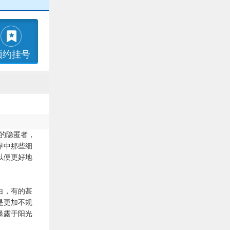
预约挂号
的隐匿者，
界中那些细
以便更好地
白，有的甚
是更加不规
暴露于阳光