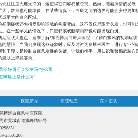
往往是无痛无痒的，这使得它们容易被忽视。然而，随着病情的发展
扩大，数量也可能增多。在某些情况下，白斑之间的边界可能会变得更加
形成更大的白色区域。
期症状还包括受影响区域的毛发变白。这不仅仅局限于头发，也可能
毛。在一些罕见的情况下，口腔黏膜或眼睛内部也可能出现白斑。
症状大盘点，速来了解!
东莞博润白癜风医院
：了解白癜风的初期症状
毫的慧眼。当我们发现这些迹象时，应及时咨询皮肤科医生，进行专业的
现和干预，是控制白癜风发展的关键。让我们携手，用知识和警惕武装自
的肌肤上肆意妄为。
风治好后还会复发吗?怎么预
在嘴唇上是什么病?
医院简介
医院动态
医护团队
莞博润白癜风中医医院
莞市莞城街道旗峰路98号
2988511
-23601280