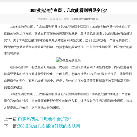
308激光治疗白斑，几次能看到明显变化?
发布时间：2024-04-12 来源：
东莞博润白癜风中医医院
308激光治疗白斑，几次能看到明显变化?
东莞博润中医医院
：308激光治疗是一种针对白斑
疾病的物理治疗方式，它通过特定波长的光束刺激皮肤，激活黑色素细胞，从而帮助改善白斑状
况12。关于308激光治疗白斑需要做几次才能看到明显变化，这个问题并没有一个固定的答案，
因为治疗效果会受到多种因素的影响，包括患者的具体情况、白斑的大小和位置、以及治疗的频
率和强度等。
在实际治疗中，有些患者可能在第一次或第二次治疗后就看到了明显的改善，而有些患者可
能需要更多的治疗次数才能看到变化。一般来说，患者在接受3-5次的308激光治疗后，就能看到
白斑颜色的变化，面积也会逐渐减小。但是，具体的治疗次数还需要根据患者的实际情况和医生
的建议来确定。
308激光治疗白斑，几次能看到明显变化?
东莞博润中医医院
：308激光治疗白斑是一个需要
耐心和信心的过程，患者需要积极配合医生的治疗方案，保持良好的生活习惯和饮食调理，这样
才能提高治疗效果，尽早摆脱白斑的困扰。
上一篇:
白癜风初期白斑会不会扩散?
下一篇:
308激光做几次能治好我的皮肤问