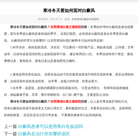
寒冷冬天要如何面对白癜风
发布时间：2021-01-13 来源：
东莞博润白癜风中医医院
寒冷冬天要如何面对白癜风？
东莞博润白斑正规医院
回答：
冬季的护理对白癜风患者也很重
要，因为冬季是白癜风患者疾病的季节。 在我们医院，会有很多白癜风患者在冬季患有白癜
风。 白癜风的护理方法有哪些? 让东莞博润向我们解释冬天如何保养皮肤!
1.科学沐浴，保持皮肤湿润。 沐浴后，可以擦拭一些护肤产品，例如保湿霜，止痒霜，甘草
油等，以保持皮肤湿润并防止皮肤脱落和干燥。 建议每周洗1-2次。 冬季洗澡有四个禁忌：避免
摩擦过多，避免热水，避免过多以及避免肥皂过碱性。
2.避免使用劣质化妆品。 劣质化妆品由于铅含量高或质地不纯而对皮肤有毒，甚至会增加色
素，这很容易对皮肤造成伤害。 在冬季，皮脂少的时候，伤害会更大。
3.在冬季，温度低，皮肤的裸露部分很容易被冻伤。 注意这些部分。 防寒和保温措施做
好，例如戴着手套，耳罩，围巾和棉鞋等。出门前--擦干脸。 主要是防止冻伤。
寒冷冬天要如何面对白癜风？
东莞博润白斑正规医院
回答：
以上是冬季皮肤护理的方法。
患有白癜风的患者不能承受太大的心理压力，要积极面对生活，并要有良好的心情。 这将帮助
疾病的恢复。 您还应适当注意日常饮食。 不要暴饮暴食并引起其他疾病。
上一篇:
白癜风患者可以使用美白化妆品吗
下一篇:
白癜风在治疗存在哪些误区