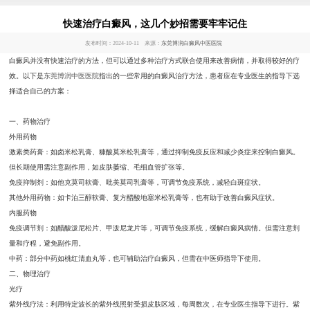
快速治疗白癜风，这几个妙招需要牢牢记住
发布时间：2024-10-11 来源：
东莞博润白癜风中医医院
白癜风并没有快速治疗的方法，但可以通过多种治疗方式联合使用来改善病情，并取得较好的疗
效。以下是
东莞博润中医医院
指出的一些常用的白癜风治疗方法，患者应在专业医生的指导下选
择适合自己的方案：
一、药物治疗
外用药物
激素类药膏：如卤米松乳膏、糠酸莫米松乳膏等，通过抑制免疫反应和减少炎症来控制白癜风。
但长期使用需注意副作用，如皮肤萎缩、毛细血管扩张等。
免疫抑制剂：如他克莫司软膏、吡美莫司乳膏等，可调节免疫系统，减轻白斑症状。
其他外用药物：如卡泊三醇软膏、复方醋酸地塞米松乳膏等，也有助于改善白癜风症状。
内服药物
免疫调节剂：如醋酸泼尼松片、甲泼尼龙片等，可调节免疫系统，缓解白癜风病情。但需注意剂
量和疗程，避免副作用。
中药：部分中药如桃红清血丸等，也可辅助治疗白癜风，但需在中医师指导下使用。
二、物理治疗
光疗
紫外线疗法：利用特定波长的紫外线照射受损皮肤区域，每周数次，在专业医生指导下进行。紫