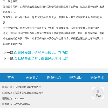
五、注意事项
避免盲目用药：白癜风患者应避免自行购买和使用未经医生推荐的药物，以免加重病情或引发其
他不良反应。
定期复诊：在治疗过程中，患者应定期到医院复诊，以便医生及时了解病情变化并调整治疗方
案。
关注病情变化：患者应密切关注白斑的变化情况，如出现扩散、加重等症状时，应及时就医。
总之，
博润白斑医院
指出白癜风的治疗需要综合考虑患者的具体病情、年龄、性别等因素，制定
个性化的治疗方案。同时，患者应保持良好的心态和生活习惯，积极配合医生的治疗和建议，以
期取得更好的疗效。
上一篇:
白癜风知识：这些与白癜风共存的疾
下一篇:
金秋螃蟹正当时，白癜风患者可以这
首页
医院简介
医院动态
医护团队
医院事业
医院名称：东莞博润白癜风中医医院
医院地址：东莞市莞城街道旗峰路98号
医院微信: 18002988511
医院电话：0769-23601280