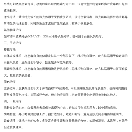
外线可刺激黑色素合成，改善白斑区域的色素分布不均。但需注意控制剂量以防过度曝晒引起的
皮肤损伤。
激光疗法：通过特定波长的激光作用于受损皮肤区域，促进色素沉着。激光能够选择性地破坏异
常增生的毛细血管，同时刺激正常皮肤产生黑色素，有助于恢复肤色。
其他物理治疗
如窄谱中波紫外线(NB-UVB)、308nm准分子激光等，也可用于白癜风的治疗。
三、手术治疗
移植疗法
自体表皮移植：将患者自身的健康皮肤从一个部位取下，移植到白斑处。此方法适用于稳定期的
白癜风患者，且白斑面积较小、数量较少时效果较好。
黑素细胞移植：将患者自身的黑素细胞进行培养后，再移植到白斑处。此方法适用于白斑面积较
大、数量较多的患者。
脱色治疗
主要适用于皮肤白斑面积大于体表面积95%的患者。可以使用氢醌乳膏等脱色剂，使白斑周围的
正常皮肤颜色变浅，从而减轻色差。但在治疗期间，患者需要避免此类药物接触其他人。
四、一般治疗
保持良好的心态：白癜风患者需保持乐观的心态，避免过度焦虑和压力，以免影响病情。
防晒措施：外出时做好防晒工作，如打遮阳伞、戴遮阳帽等，避免皮肤受到暴晒而加重病情。
饮食调理：保持均衡的饮食，多吃富含维生素和微量元素的食物，如新鲜蔬菜、水果等，有助于
促进皮肤健康。