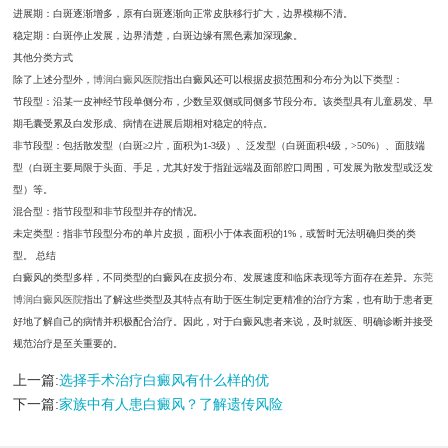
进展期：白斑逐渐增多，原有白斑逐渐向正常皮肤移行扩大，边界模糊不清。
稳定期：白斑停止发展，边界清楚，白斑边缘有黑色素加深现象。
其他分类方式
除了上述分型外，
博润白癜风医院
指出白癜风还可以根据皮损范围和分布分为以下类型：
节段型：沿某一皮神经节段单侧分布，少数呈双侧或同侧多节段分布。该类型具有儿童易发、早
期毛囊受累及白发形成、病情在进展后期相对稳定的特点。
非节段型：包括散发型（白斑≥2片，面积为1-3级）、泛发型（白斑面积4级，>50%）、面肢端
型（白斑主要局限于头面、手足，尤其好发于指趾远端及面部腔口周围，可发展为散发型或泛发
型）等。
混合型：指节段型和非节段型并存的情况。
未定类型：指非节段型分布的单片皮损，面积小于体表面积的1%，或暂时无法明确归类的类
型。 总结
白癜风的类型多样，不同类型的白癜风在皮损分布、发展速度和临床表现等方面存在差异。
东莞
博润白癜风医院
指出了解这些类型及其特点有助于医生制定更精准的治疗方案，也有助于患者更
好地了解自己的病情并积极配合治疗。因此，对于白癜风患者来说，及时就医、明确诊断并接受
规范治疗是至关重要的。
上一篇:
选择手术治疗白癜风有什么样的优
下一篇:
家族中有人患白癜风？了解遗传风险