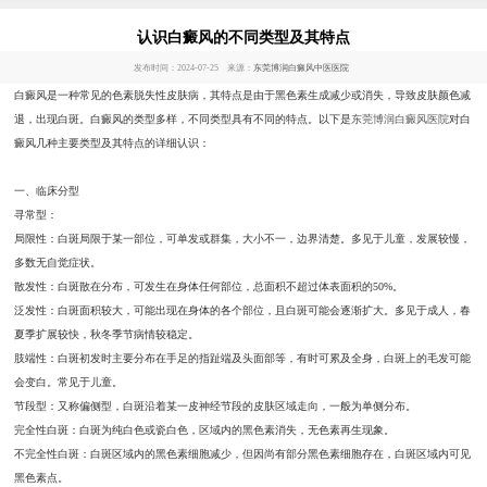
认识白癜风的不同类型及其特点
发布时间：2024-07-25 来源：
东莞博润白癜风中医医院
白癜风是一种常见的色素脱失性皮肤病，其特点是由于黑色素生成减少或消失，导致皮肤颜色减
退，出现白斑。白癜风的类型多样，不同类型具有不同的特点。以下是
东莞博润白癜风医院
对白
癜风几种主要类型及其特点的详细认识：
一、临床分型
寻常型：
局限性：白斑局限于某一部位，可单发或群集，大小不一，边界清楚。多见于儿童，发展较慢，
多数无自觉症状。
散发性：白斑散在分布，可发生在身体任何部位，总面积不超过体表面积的50%。
泛发性：白斑面积较大，可能出现在身体的各个部位，且白斑可能会逐渐扩大。多见于成人，春
夏季扩展较快，秋冬季节病情较稳定。
肢端性：白斑初发时主要分布在手足的指趾端及头面部等，有时可累及全身，白斑上的毛发可能
会变白。常见于儿童。
节段型：又称偏侧型，白斑沿着某一皮神经节段的皮肤区域走向，一般为单侧分布。
完全性白斑：白斑为纯白色或瓷白色，区域内的黑色素消失，无色素再生现象。
不完全性白斑：白斑区域内的黑色素细胞减少，但因尚有部分黑色素细胞存在，白斑区域内可见
黑色素点。