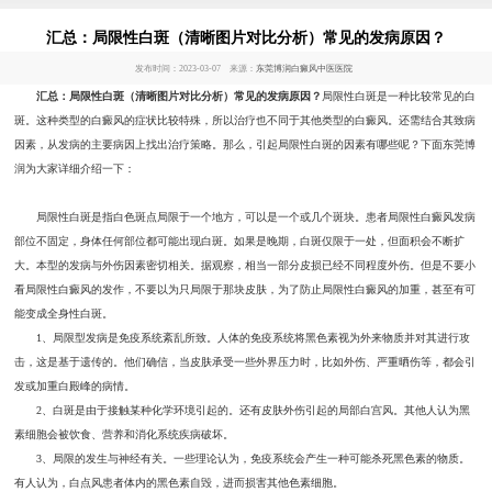
汇总：局限性白斑（清晰图片对比分析）常见的发病原因？
发布时间：2023-03-07 来源：
东莞博润白癜风中医医院
汇总：局限性白斑（清晰图片对比分析）常见的发病原因？
局限性白斑是一种比较常见的白
斑。这种类型的白癜风的症状比较特殊，所以治疗也不同于其他类型的白癜风。还需结合其致病
因素，从发病的主要病因上找出治疗策略。那么，引起局限性白斑的因素有哪些呢？下面东莞博
润为大家详细介绍一下：
局限性白斑是指白色斑点局限于一个地方，可以是一个或几个斑块。患者局限性白癜风发病
部位不固定，身体任何部位都可能出现白斑。如果是晚期，白斑仅限于一处，但面积会不断扩
大。本型的发病与外伤因素密切相关。据观察，相当一部分皮损已经不同程度外伤。但是不要小
看局限性白癜风的发作，不要以为只局限于那块皮肤，为了防止局限性白癜风的加重，甚至有可
能变成全身性白斑。
1、局限型发病是免疫系统紊乱所致。人体的免疫系统将黑色素视为外来物质并对其进行攻
击，这是基于遗传的。他们确信，当皮肤承受一些外界压力时，比如外伤、严重晒伤等，都会引
发或加重白殿峰的病情。
2、白斑是由于接触某种化学环境引起的。还有皮肤外伤引起的局部白宫风。其他人认为黑
素细胞会被饮食、营养和消化系统疾病破坏。
3、局限的发生与神经有关。一些理论认为，免疫系统会产生一种可能杀死黑色素的物质。
有人认为，白点风患者体内的黑色素自毁，进而损害其他色素细胞。