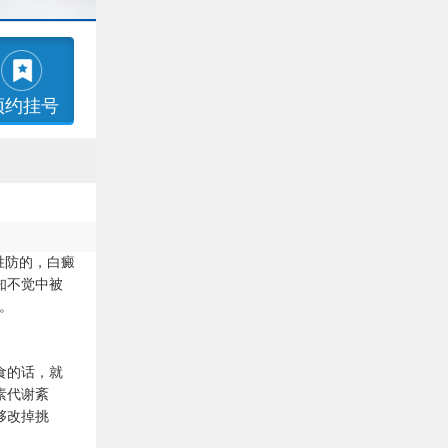
预约挂号
胜防的，白癜
知不觉中被
。
食的话，就
素代谢紊
够改掉挑