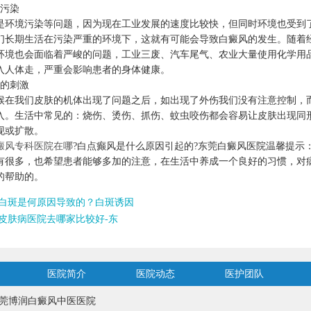
污染
境污染等问题，因为现在工业发展的速度比较快，但同时环境也受到
们长期生活在污染严重的环境下，这就有可能会导致白癜风的发生。随着
环境也会面临着严峻的问题，工业三废、汽车尾气、农业大量使用化学用
入人体走，严重会影响患者的身体健康。
的刺激
我们皮肤的机体出现了问题之后，如出现了外伤我们没有注意控制，
入。生活中常见的：烧伤、烫伤、抓伤、蚊虫咬伤都会容易让皮肤出现同
现或扩散。
癜风专科医院在哪
?白点癫风是什么原因引起的?东莞白癜风医院温馨提示
有很多，也希望患者能够多加的注意，在生活中养成一个良好的习惯，对
的帮助的。
白斑是何原因导致的？白斑诱因
皮肤病医院去哪家比较好-东
医院简介
医院动态
医护团队
莞博润白癜风中医医院